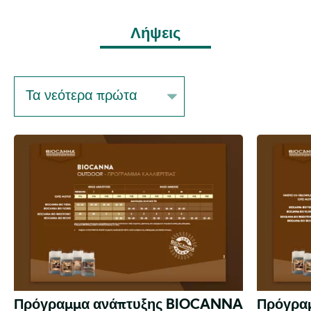
Λήψεις
Sort
on
Πρόγραμμα ανάπτυξης BIOCANNA
Πρόγρα