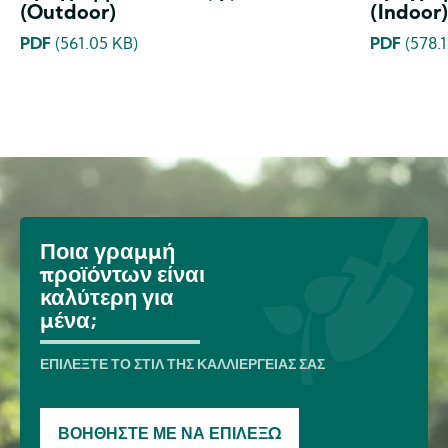
(Outdoor)
(Indoor)
PDF
(561.05 KB)
PDF
(578.1
Image
Ποια γραμμή
προϊόντων είναι
καλύτερη για
μένα;
ΕΠΙΛΈΞΤΕ ΤΟ ΣΤΙΛ ΤΗΣ ΚΑΛΛΙΈΡΓΕΙΆΣ ΣΑΣ
ΒΟΗΘΉΣΤΕ ΜΕ ΝΑ ΕΠΙΛΈΞΩ