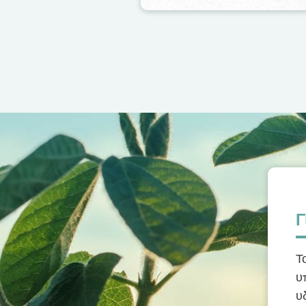
Γ
Τ
υ
υ