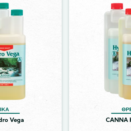
Image
ΙΚΆ
ΘΡ
ro Vega
CANNA H