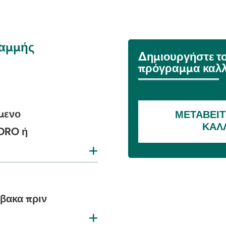
ραμμής
Δημιουργήστε το
πρόγραμμα καλλ
μενο
ΜΕΤΑΒΕΊΤ
ΚΑΛ
DRO ή
βακα πριν