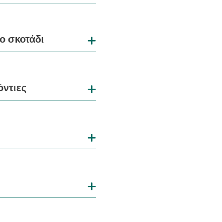
το σκοτάδι
όντιες