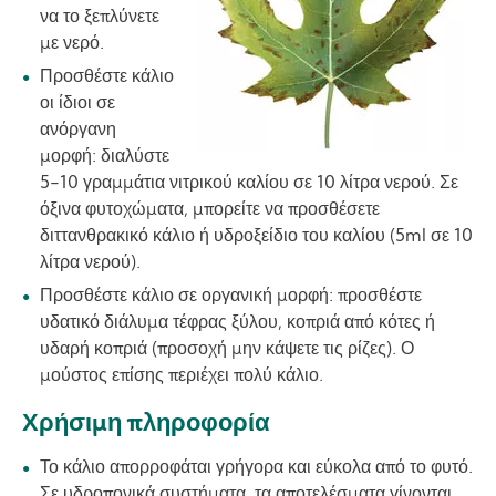
να το ξεπλύνετε
με νερό.
Προσθέστε κάλιο
οι ίδιοι σε
ανόργανη
μορφή: διαλύστε
5-10 γραμμάτια νιτρικού καλίου σε 10 λίτρα νερού. Σε
όξινα φυτοχώματα, μπορείτε να προσθέσετε
διττανθρακικό κάλιο ή υδροξείδιο του καλίου (5ml σε 10
λίτρα νερού).
Προσθέστε κάλιο σε οργανική μορφή: προσθέστε
υδατικό διάλυμα τέφρας ξύλου, κοπριά από κότες ή
υδαρή κοπριά (προσοχή μην κάψετε τις ρίζες). Ο
μούστος επίσης περιέχει πολύ κάλιο.
Χρήσιμη πληροφορία
Το κάλιο απορροφάται γρήγορα και εύκολα από το φυτό.
Σε υδροπονικά συστήματα, τα αποτελέσματα γίνονται