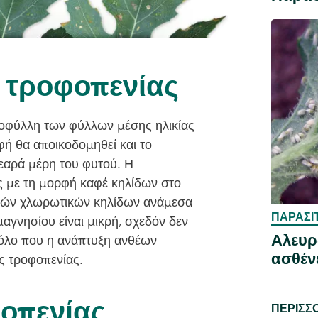
 τροφοπενίας
ροφύλλη των φύλλων μέσης ηλικίας
ή θα αποικοδομηθεί και το
εαρά μέρη του φυτού. Η
ς με τη μορφή καφέ κηλίδων στο
ολών χλωρωτικών κηλίδων ανάμεσα
ΠΑΡΆΣΙ
μαγνησίου είναι μικρή, σχεδόν δεν
Αλευρ
ρόλο που η ανάπτυξη ανθέων
ασθέν
ς τροφοπενίας.
φοπενίας
ΠΕΡΙΣΣ