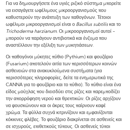
Για να δημιουργήσετε ένα υγιές ριζικό σύστημα μπορείτε
να εισαγάγετε ωφέλιμους μικροοργανισμούς που
καθυστερούν την ανάπτυξη των παθογόνων. Τέτοιοι
ωφέλιμοι μικροοργανισμοί είναι ο ­
Bacillus subtilis
και το
Trichoderma harzianum
. Οι μικροοργανισμοί αυτοί ­
μπορούν να παράγουν αντιβιοτικά και ένζυμα που
αναστέλλουν την εξέλιξη των μυκητιάσεων.
Οι παθογόνοι μύκητες πύθιο (Pythium) και φουζάριο
(Fusarium) αποτελούν αιτία των περισσότερων κοινών
ασθενειών στα ανακυκλούμενα συστήματα (για
περισσότερες πληροφορίες, δείτε τα ενημερωτικά της
CANNA για το φουζάριο και το πύθιο). Το πύθιο είναι ένα
είδος μούχλας που διεισδύει στις ρίζες και παρεμποδίζει
την απορρόφηση νερού και θρεπτικών. Οι ρίζες αρχίζουν
να φουσκώνουν και οι άκρες τους παίρνουν καφέ
χρώμα. Τα φύλλα συχνά κιτρινίζουν και εμφανίζονται
κόκκινες φλέβες. Το φουζάριο διακρίνεται σε ασθενείς και
σε ισχυρούς, επιθετικούς τύπους. Οι ασθενείς τύποι