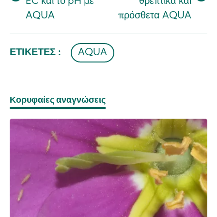
EC και το pH με
θρεπτικά και
AQUA
πρόσθετα AQUA
ΕΤΙΚΈΤΕΣ :
AQUA
Κορυφαίες αναγνώσεις