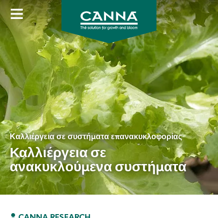
Skip
to
main
content
Καλλιέργεια σε συστήματα επανακυκλοφορίας
Καλλιέργεια σε
ανακυκλούμενα συστήματα