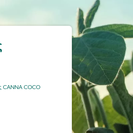
ς
ης CANNA COCO