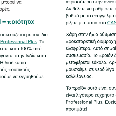
περισσότερο στην ανάπτ
μπορεί να
Αν θέλετε να ρυθμίσετε
ορές.
βαθμό με το επαγγελματι
 = ποιότητα
ρίξετε μια ματιά στο
CAN
Χάρη στην ήπια ρύθμιση
κευάζεται με τον ίδιο
προκαταρκτική διαβροχή,
rofessional Plus
. Το
ελαφρύτερο. Αυτό σημαίν
ίται κατά 100% από
συσκευασία. Το προϊόν ζ
γονται στην Ινδία κατά
μεταφέρεται εύκολα. Αρκ
Η διαδικασία
μουσκέψει σε νερό λίγο
ύς ποιοτικούς
καλλιέργειας.
ρούμε να εγγυηθούμε
Το προϊόν αυτό είναι συ
είναι λιγότερο εύχρησ
Professional Plus. Εσεί
προτιμάτε!