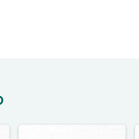
O
Image