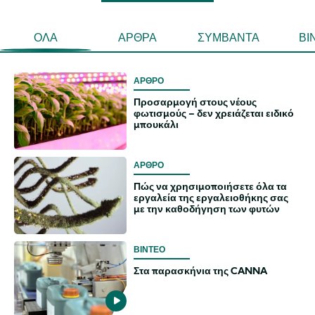
ΌΛΑ
ΆΡΘΡΑ
ΣΥΜΒΆΝΤΑ
ΒΊ
ΑΡΘΡΟ
Προσαρμογή στους νέους
φωτισμούς – δεν χρειάζεται ειδικό
μπουκάλι
ΑΡΘΡΟ
Πώς να χρησιμοποιήσετε όλα τα
εργαλεία της εργαλειοθήκης σας
με την καθοδήγηση των φυτών
ΒΊΝΤΕΟ
Στα παρασκήνια της CANNA